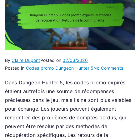
By
Claire Dupont
Posted on
02/03/2026
on
Posted in
Codes promo Dungeon Hunter 5
No Comments
Dungeo
Dans Dungeon Hunter 5, les codes promo expirés
Hunter
étaient autrefois une source de récompenses
5
:
précieuses dans le jeu, mais ils ne sont plus valables
Codes
pour échange. Les joueurs peuvent également
promo
rencontrer des problèmes de comptes perdus, qui
expirés,
peuvent être résolus par des méthodes de
Méthod
récupération spécifiques. Les retours de la
de