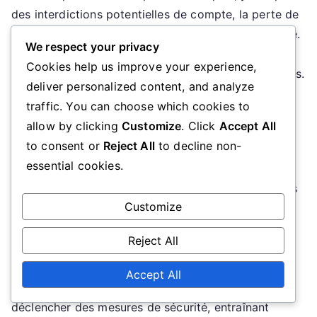
des interdictions potentielles de compte, la perte de
monnaie dans le jeu et des vulnérabilités de sécurité.
We respect your privacy
Les joueurs doivent être conscients de ces
Cookies help us improve your experience,
conséquences pour éviter des expériences négatives.
deliver personalized content, and analyze
traffic. You can choose which cookies to
Conséquences de l’utilisation de
allow by clicking
Customize
. Click
Accept All
codes expirés
to consent or
Reject All
to decline non-
essential cookies.
Lorsque les joueurs tentent d’échanger des codes
promo expirés, ils constatent souvent que les codes
Customize
ne fonctionnent tout simplement pas. Cela peut
entraîner de la frustration, surtout si les joueurs ont
Reject All
investi du temps à chercher ces codes. De plus,
certains joueurs ont rapporté que des tentatives
Accept All
répétées d’utiliser des codes invalides peuvent
déclencher des mesures de sécurité, entraînant