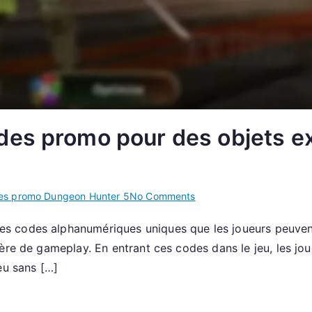
es promo pour des objets ex
on
es promo Dungeon Hunter 5
No Comments
Dungeon
 codes alphanumériques uniques que les joueurs peuvent 
Hunter
ière de gameplay. En entrant ces codes dans le jeu, les j
5
:
eu sans […]
Codes
promo