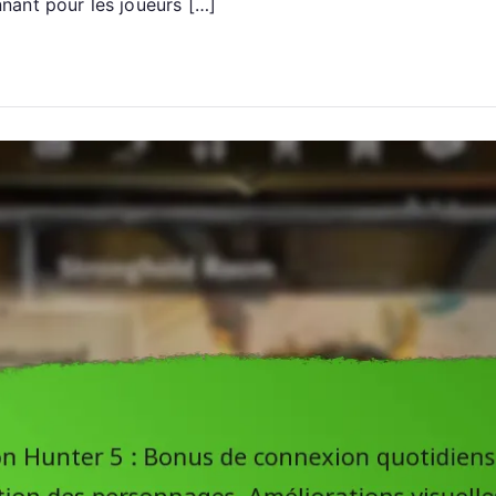
:
nant pour les joueurs […]
Codes
de
réduction
saisonniers,
Offres
limitées
dans
le
temps,
Soumissions
des
joueurs