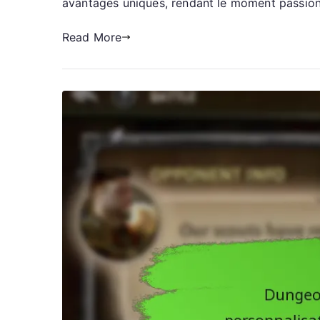
avantages uniques, rendant le moment passion
Read More