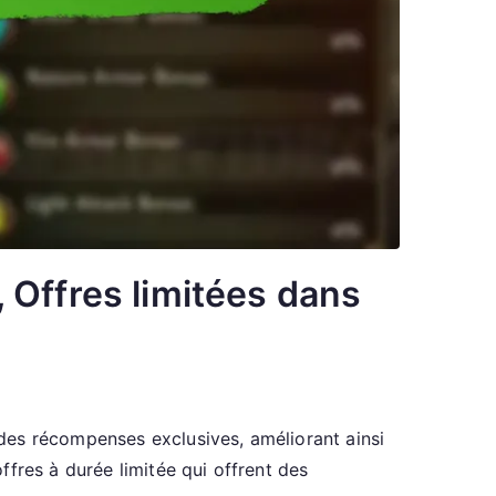
 Offres limitées dans
des récompenses exclusives, améliorant ainsi
fres à durée limitée qui offrent des