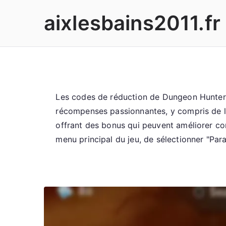
Skip
aixlesbains2011.fr
to
content
Les codes de réduction de Dungeon Hunter 
récompenses passionnantes, y compris de la
offrant des bonus qui peuvent améliorer con
menu principal du jeu, de sélectionner "Par