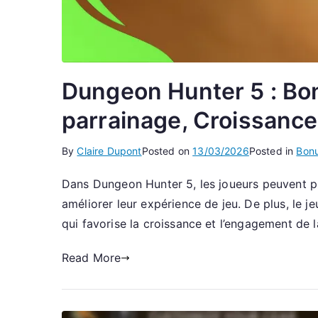
Dungeon Hunter 5 : Bo
parrainage, Croissance
By
Claire Dupont
Posted on
13/03/2026
Posted in
Bonu
Dans Dungeon Hunter 5, les joueurs peuvent pr
améliorer leur expérience de jeu. De plus, le 
qui favorise la croissance et l’engagement de l
Read More