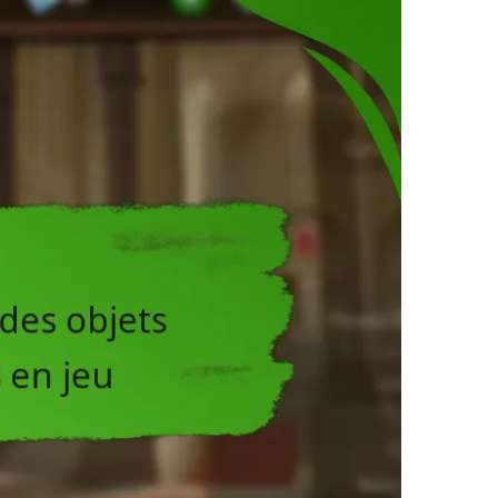
us
ainage,
issance
munauté,
tations
r
urs