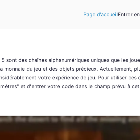
Page d’accueil
Entrer e
5 sont des chaînes alphanumériques uniques que les joue
 monnaie du jeu et des objets précieux. Actuellement, plu
sidérablement votre expérience de jeu. Pour utiliser ces c
amètres" et d'entrer votre code dans le champ prévu à cet 