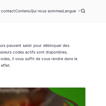
n contact
Contenu
Qui nous sommes
Langue
urs peuvent saisir pour débloquer des
sieurs codes actifs sont disponibles,
odes, il vous suffit de vous rendre dans le
effet.