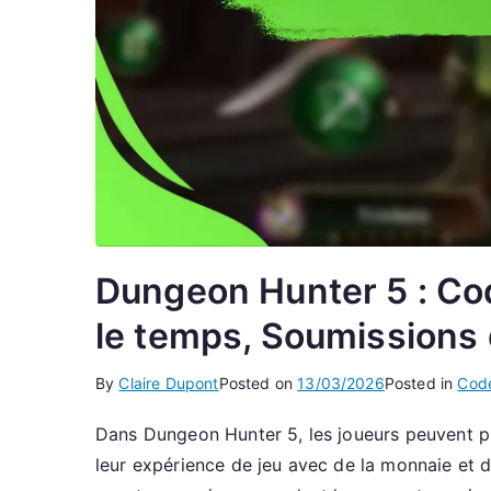
Dungeon Hunter 5 : Cod
le temps, Soumissions 
By
Claire Dupont
Posted on
13/03/2026
Posted in
Code
Dans Dungeon Hunter 5, les joueurs peuvent pr
leur expérience de jeu avec de la monnaie et d