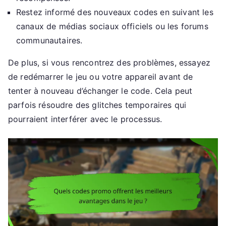
Restez informé des nouveaux codes en suivant les
canaux de médias sociaux officiels ou les forums
communautaires.
De plus, si vous rencontrez des problèmes, essayez
de redémarrer le jeu ou votre appareil avant de
tenter à nouveau d’échanger le code. Cela peut
parfois résoudre des glitches temporaires qui
pourraient interférer avec le processus.