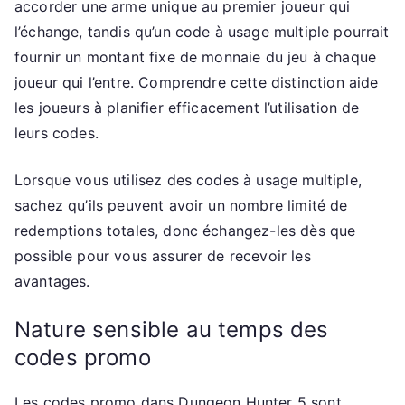
accorder une arme unique au premier joueur qui
l’échange, tandis qu’un code à usage multiple pourrait
fournir un montant fixe de monnaie du jeu à chaque
joueur qui l’entre. Comprendre cette distinction aide
les joueurs à planifier efficacement l’utilisation de
leurs codes.
Lorsque vous utilisez des codes à usage multiple,
sachez qu’ils peuvent avoir un nombre limité de
redemptions totales, donc échangez-les dès que
possible pour vous assurer de recevoir les
avantages.
Nature sensible au temps des
codes promo
Les codes promo dans Dungeon Hunter 5 sont