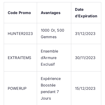
Date
Code Promo
Avantages
d’Expiration
1000 Or, 500
HUNTER2023
31/12/2023
Gemmes
Ensemble
EXTRAITEMS
d’Armure
30/11/2023
Exclusif
Expérience
Boostée
POWERUP
15/12/2023
pendant 7
Jours