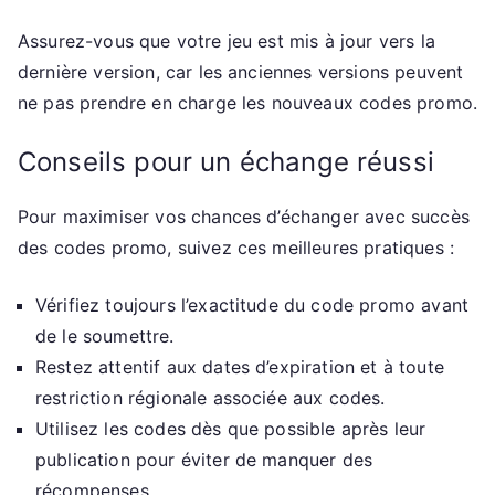
Assurez-vous que votre jeu est mis à jour vers la
dernière version, car les anciennes versions peuvent
ne pas prendre en charge les nouveaux codes promo.
Conseils pour un échange réussi
Pour maximiser vos chances d’échanger avec succès
des codes promo, suivez ces meilleures pratiques :
Vérifiez toujours l’exactitude du code promo avant
de le soumettre.
Restez attentif aux dates d’expiration et à toute
restriction régionale associée aux codes.
Utilisez les codes dès que possible après leur
publication pour éviter de manquer des
récompenses.