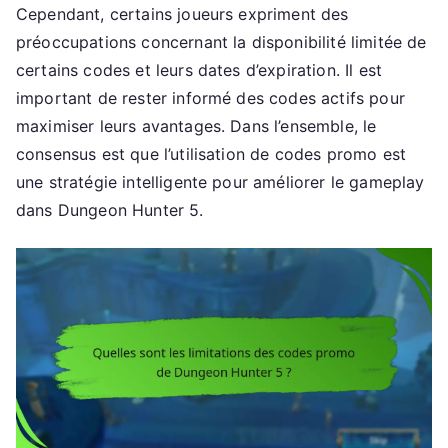
Cependant, certains joueurs expriment des
préoccupations concernant la disponibilité limitée de
certains codes et leurs dates d’expiration. Il est
important de rester informé des codes actifs pour
maximiser leurs avantages. Dans l’ensemble, le
consensus est que l’utilisation de codes promo est
une stratégie intelligente pour améliorer le gameplay
dans Dungeon Hunter 5.