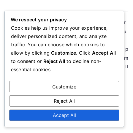
We respect your privacy
Post
Dungeon Hunter 5 : Codes de réduction saisonnier
Cookies help us improve your experience,
s, Offres limitées dans le temps, Soumissions des jou
navigation
deliver personalized content, and analyze
eurs
traffic. You can choose which cookies to
Dungeon Hunter 5 : Bonus de connexion quotidiens p
allow by clicking
Customize
. Click
Accept All
our les bonus de parrainage, Croissance de la comm
to consent or
Reject All
to decline non-
unauté, Incitations pour les joueurs
essential cookies.
Customize
Leave a Reply
Reject All
Accept All
Your email address will not be published.
Required
fields are marked
*