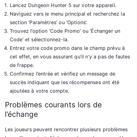
Lancez Dungeon Hunter 5 sur votre appareil.
Naviguez vers le menu principal et recherchez la
section ‘Paramètres’ ou ‘Options’.
Trouvez l’option ‘Code Promo’ ou ‘Échanger un
Code’ et sélectionnez-la.
Entrez votre code promo dans le champ prévu à
cet effet, en vous assurant qu’il n’y a pas de fautes
de frappe.
Confirmez l’entrée et vérifiez un message de
succès indiquant que les récompenses ont été
ajoutées à votre compte.
Problèmes courants lors de
l’échange
Les joueurs peuvent rencontrer plusieurs problèmes