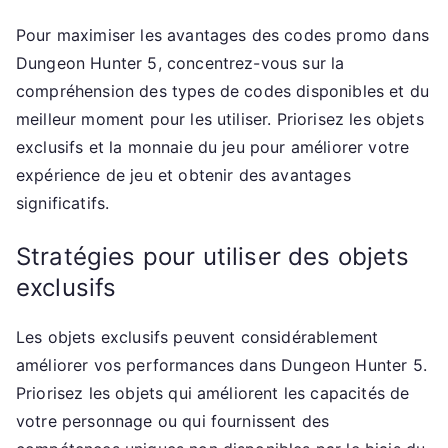
Pour maximiser les avantages des codes promo dans
Dungeon Hunter 5, concentrez-vous sur la
compréhension des types de codes disponibles et du
meilleur moment pour les utiliser. Priorisez les objets
exclusifs et la monnaie du jeu pour améliorer votre
expérience de jeu et obtenir des avantages
significatifs.
Stratégies pour utiliser des objets
exclusifs
Les objets exclusifs peuvent considérablement
améliorer vos performances dans Dungeon Hunter 5.
Priorisez les objets qui améliorent les capacités de
votre personnage ou qui fournissent des