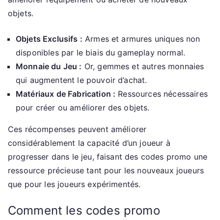
objets.
Objets Exclusifs :
Armes et armures uniques non
disponibles par le biais du gameplay normal.
Monnaie du Jeu :
Or, gemmes et autres monnaies
qui augmentent le pouvoir d’achat.
Matériaux de Fabrication :
Ressources nécessaires
pour créer ou améliorer des objets.
Ces récompenses peuvent améliorer
considérablement la capacité d’un joueur à
progresser dans le jeu, faisant des codes promo une
ressource précieuse tant pour les nouveaux joueurs
que pour les joueurs expérimentés.
Comment les codes promo