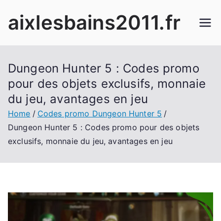
Skip
aixlesbains2011.fr
to
content
Dungeon Hunter 5 : Codes promo
pour des objets exclusifs, monnaie
du jeu, avantages en jeu
Home
Codes promo Dungeon Hunter 5
Dungeon Hunter 5 : Codes promo pour des objets
exclusifs, monnaie du jeu, avantages en jeu