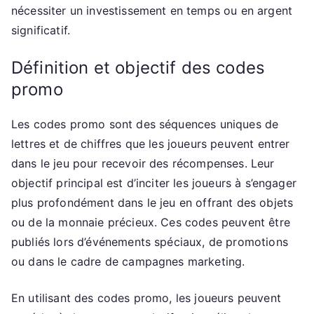
nécessiter un investissement en temps ou en argent
significatif.
Définition et objectif des codes
promo
Les codes promo sont des séquences uniques de
lettres et de chiffres que les joueurs peuvent entrer
dans le jeu pour recevoir des récompenses. Leur
objectif principal est d’inciter les joueurs à s’engager
plus profondément dans le jeu en offrant des objets
ou de la monnaie précieux. Ces codes peuvent être
publiés lors d’événements spéciaux, de promotions
ou dans le cadre de campagnes marketing.
En utilisant des codes promo, les joueurs peuvent