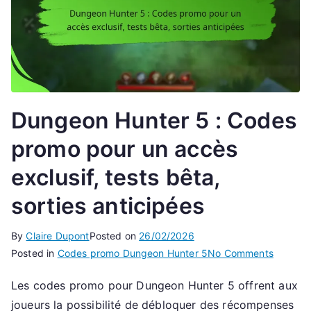
Dungeon Hunter 5 : Codes
promo pour un accès
exclusif, tests bêta,
sorties anticipées
By
Claire Dupont
Posted on
26/02/2026
on
Posted in
Codes promo Dungeon Hunter 5
No Comments
Dungeo
Les codes promo pour Dungeon Hunter 5 offrent aux
Hunter
joueurs la possibilité de débloquer des récompenses
5