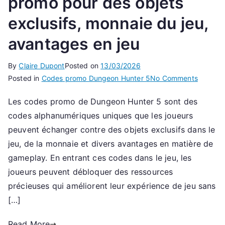
promo pour des objets
exclusifs, monnaie du jeu,
avantages en jeu
By
Claire Dupont
Posted on
13/03/2026
on
Posted in
Codes promo Dungeon Hunter 5
No Comments
Dungeo
Les codes promo de Dungeon Hunter 5 sont des
Hunter
codes alphanumériques uniques que les joueurs
5
:
peuvent échanger contre des objets exclusifs dans le
Codes
jeu, de la monnaie et divers avantages en matière de
promo
gameplay. En entrant ces codes dans le jeu, les
pour
joueurs peuvent débloquer des ressources
des
précieuses qui améliorent leur expérience de jeu sans
objets
[…]
exclusif
monnai
Read More