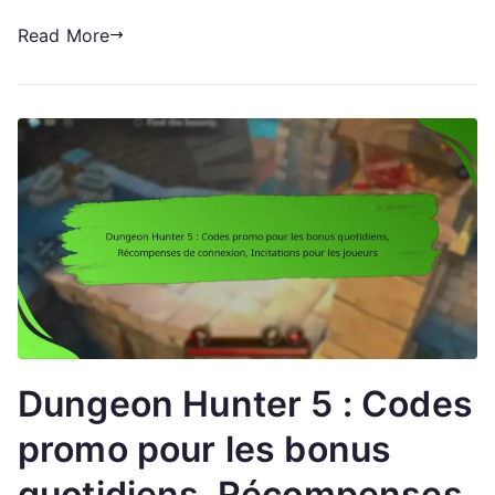
Offres
Read More
spécial
de
vacance
Engage
commun
Dungeon Hunter 5 : Codes
promo pour les bonus
quotidiens, Récompenses