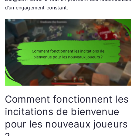
d’un engagement constant.
Comment fonctionnent les
incitations de bienvenue
pour les nouveaux joueurs