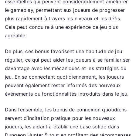
essentielles qui peuvent considérablement améliorer
le gameplay, permettant aux joueurs de progresser
plus rapidement à travers les niveaux et les défis.
Cela peut conduire à une expérience de jeu plus
agréable.
De plus, ces bonus favorisent une habitude de jeu
régulier, ce qui peut aider les joueurs à se familiariser
davantage avec les mécaniques et les stratégies du
jeu. En se connectant quotidiennement, les joueurs
peuvent également rester informés des nouveaux
événements ou fonctionnalités introduits dans le jeu.
Dans l’ensemble, les bonus de connexion quotidiens
servent d’incitation pratique pour les nouveaux
joueurs, les aidant à établir une base solide dans
Dungeon Hunter 5 tout en profitant des récompenses