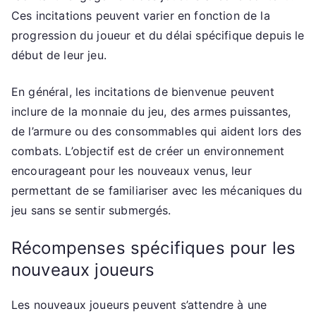
Ces incitations peuvent varier en fonction de la
progression du joueur et du délai spécifique depuis le
début de leur jeu.
En général, les incitations de bienvenue peuvent
inclure de la monnaie du jeu, des armes puissantes,
de l’armure ou des consommables qui aident lors des
combats. L’objectif est de créer un environnement
encourageant pour les nouveaux venus, leur
permettant de se familiariser avec les mécaniques du
jeu sans se sentir submergés.
Récompenses spécifiques pour les
nouveaux joueurs
Les nouveaux joueurs peuvent s’attendre à une