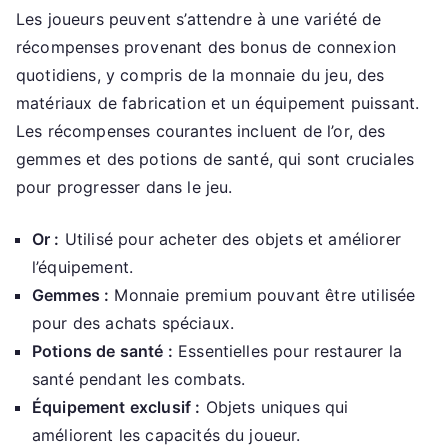
Les joueurs peuvent s’attendre à une variété de
récompenses provenant des bonus de connexion
quotidiens, y compris de la monnaie du jeu, des
matériaux de fabrication et un équipement puissant.
Les récompenses courantes incluent de l’or, des
gemmes et des potions de santé, qui sont cruciales
pour progresser dans le jeu.
Or :
Utilisé pour acheter des objets et améliorer
l’équipement.
Gemmes :
Monnaie premium pouvant être utilisée
pour des achats spéciaux.
Potions de santé :
Essentielles pour restaurer la
santé pendant les combats.
Équipement exclusif :
Objets uniques qui
améliorent les capacités du joueur.