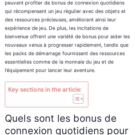
peuvent profiter de bonus de connexion quotidiens
5
:
qui récompensent un jeu régulier avec des objets et
Bonus
des ressources précieuses, améliorant ainsi leur
de
expérience de jeu. De plus, les incitations de
connexion
bienvenue offrent une variété de bonus pour aider les
quotidiens
nouveaux venus à progresser rapidement, tandis que
pour
les packs de démarrage fournissent des ressources
les
essentielles comme de la monnaie du jeu et de
nouveaux
l’équipement pour lancer leur aventure.
joueurs,
Incitations
de
Key sections in the article:
bienvenue,
Packs
de
Quels sont les bonus de
démarrage
connexion quotidiens pour