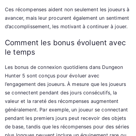
Ces récompenses aident non seulement les joueurs à
avancer, mais leur procurent également un sentiment
d’accomplissement, les motivant à continuer à jouer.
Comment les bonus évoluent avec
le temps
Les bonus de connexion quotidiens dans Dungeon
Hunter 5 sont conçus pour évoluer avec
l’engagement des joueurs. À mesure que les joueurs
se connectent pendant des jours consécutifs, la
valeur et la rareté des récompenses augmentent
généralement. Par exemple, un joueur se connectant
pendant les premiers jours peut recevoir des objets
de base, tandis que les récompenses pour des séries
plus longues peuvent inclure un équipement rare ou