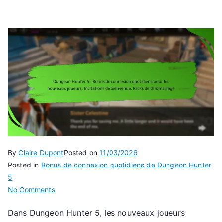
By
Claire Dupont
Posted on
11/03/2026
Posted in
Bonus de connexion quotidiens de Dungeon Hunter
5
on
No Comments
Dungeon
Dans Dungeon Hunter 5, les nouveaux joueurs
Hunter