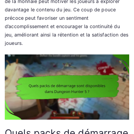
de la monnaie peut motiver les joueurs à explorer
davantage le contenu du jeu. Ce coup de pouce
précoce peut favoriser un sentiment
d’accomplissement et encourager la continuité du
jeu, améliorant ainsi la rétention et la satisfaction des
joueurs.
Quels packs de démarrage