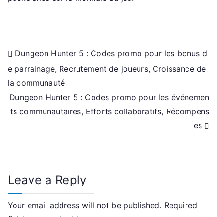
Post
Dungeon Hunter 5 : Codes promo pour les bonus d
e parrainage, Recrutement de joueurs, Croissance de
navigation
la communauté
Dungeon Hunter 5 : Codes promo pour les événemen
ts communautaires, Efforts collaboratifs, Récompens
es
Leave a Reply
Your email address will not be published.
Required