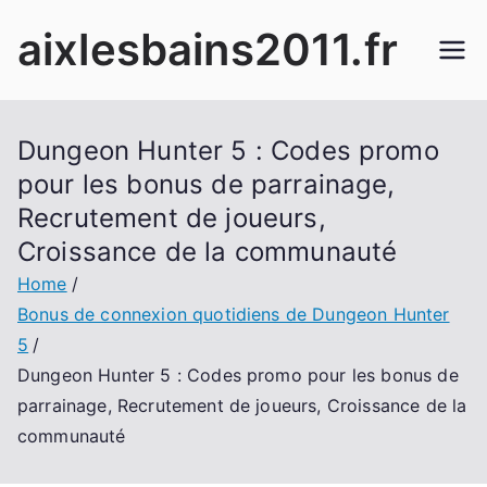
Skip
aixlesbains2011.fr
to
content
Dungeon Hunter 5 : Codes promo
pour les bonus de parrainage,
Recrutement de joueurs,
Croissance de la communauté
Home
Bonus de connexion quotidiens de Dungeon Hunter
5
Dungeon Hunter 5 : Codes promo pour les bonus de
parrainage, Recrutement de joueurs, Croissance de la
communauté