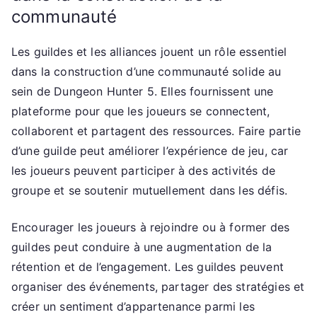
communauté
Les guildes et les alliances jouent un rôle essentiel
dans la construction d’une communauté solide au
sein de Dungeon Hunter 5. Elles fournissent une
plateforme pour que les joueurs se connectent,
collaborent et partagent des ressources. Faire partie
d’une guilde peut améliorer l’expérience de jeu, car
les joueurs peuvent participer à des activités de
groupe et se soutenir mutuellement dans les défis.
Encourager les joueurs à rejoindre ou à former des
guildes peut conduire à une augmentation de la
rétention et de l’engagement. Les guildes peuvent
organiser des événements, partager des stratégies et
créer un sentiment d’appartenance parmi les