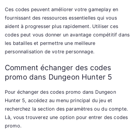
Ces codes peuvent améliorer votre gameplay en
fournissant des ressources essentielles qui vous
aident à progresser plus rapidement. Utiliser ces
codes peut vous donner un avantage compétitif dans
les batailles et permettre une meilleure
personnalisation de votre personnage.
Comment échanger des codes
promo dans Dungeon Hunter 5
Pour échanger des codes promo dans Dungeon
Hunter 5, accédez au menu principal du jeu et
recherchez la section des paramètres ou du compte.
Là, vous trouverez une option pour entrer des codes
promo.