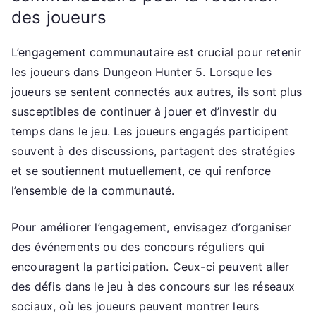
des joueurs
L’engagement communautaire est crucial pour retenir
les joueurs dans Dungeon Hunter 5. Lorsque les
joueurs se sentent connectés aux autres, ils sont plus
susceptibles de continuer à jouer et d’investir du
temps dans le jeu. Les joueurs engagés participent
souvent à des discussions, partagent des stratégies
et se soutiennent mutuellement, ce qui renforce
l’ensemble de la communauté.
Pour améliorer l’engagement, envisagez d’organiser
des événements ou des concours réguliers qui
encouragent la participation. Ceux-ci peuvent aller
des défis dans le jeu à des concours sur les réseaux
sociaux, où les joueurs peuvent montrer leurs