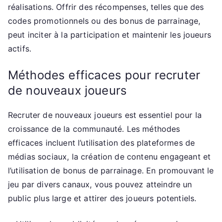
réalisations. Offrir des récompenses, telles que des
codes promotionnels ou des bonus de parrainage,
peut inciter à la participation et maintenir les joueurs
actifs.
Méthodes efficaces pour recruter
de nouveaux joueurs
Recruter de nouveaux joueurs est essentiel pour la
croissance de la communauté. Les méthodes
efficaces incluent l’utilisation des plateformes de
médias sociaux, la création de contenu engageant et
l’utilisation de bonus de parrainage. En promouvant le
jeu par divers canaux, vous pouvez atteindre un
public plus large et attirer des joueurs potentiels.