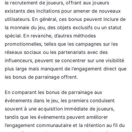
le recrutement de joueurs, offrant aux joueurs
existants des incitations pour amener de nouveaux
utilisateurs. En général, ces bonus peuvent inclure de
la monnaie du jeu, des objets exclusifs ou un statut
spécial. En revanche, d’autres méthodes
promotionnelles, telles que les campagnes sur les
réseaux sociaux ou les partenariats avec des
influenceurs, peuvent se concentrer sur une visibilité
plus large mais manquent de l’engagement direct que
les bonus de parrainage offrent.
En comparant les bonus de parrainage aux
événements dans le jeu, les premiers conduisent
souvent à une acquisition immédiate de joueurs,
tandis que les événements peuvent améliorer
l’engagement communautaire et la rétention au fil du