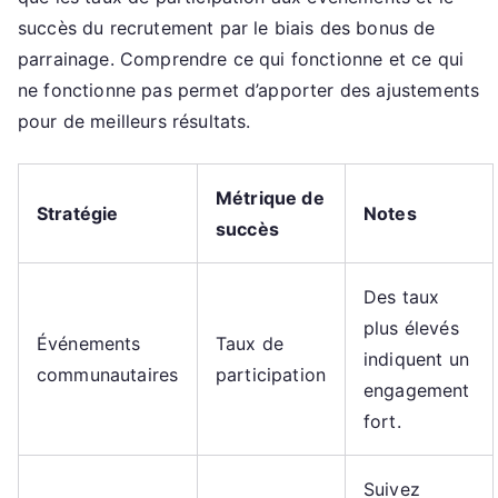
succès du recrutement par le biais des bonus de
parrainage. Comprendre ce qui fonctionne et ce qui
ne fonctionne pas permet d’apporter des ajustements
pour de meilleurs résultats.
Métrique de
Stratégie
Notes
succès
Des taux
plus élevés
Événements
Taux de
indiquent un
communautaires
participation
engagement
fort.
Suivez