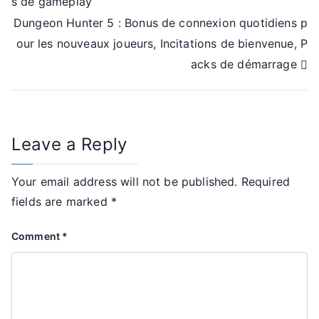
s de gameplay
Dungeon Hunter 5 : Bonus de connexion quotidiens p
our les nouveaux joueurs, Incitations de bienvenue, P
acks de démarrage
Leave a Reply
Your email address will not be published.
Required
fields are marked
*
Comment
*