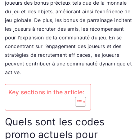
joueurs des bonus précieux tels que de la monnaie
5
:
du jeu et des objets, améliorant ainsi l’expérience de
Codes
jeu globale. De plus, les bonus de parrainage incitent
promo
les joueurs à recruter des amis, les récompensant
pour
pour l’expansion de la communauté du jeu. En se
les
concentrant sur l’engagement des joueurs et des
bonus
stratégies de recrutement efficaces, les joueurs
de
peuvent contribuer à une communauté dynamique et
parrainage,
active.
Recrutement
de
joueurs,
Key sections in the article:
Croissance
de
la
Quels sont les codes
communauté
promo actuels pour