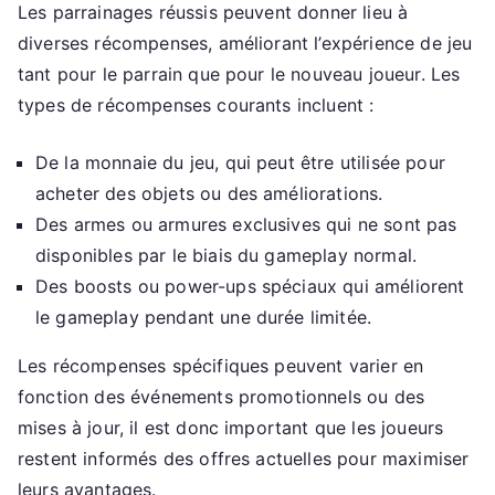
Les parrainages réussis peuvent donner lieu à
diverses récompenses, améliorant l’expérience de jeu
tant pour le parrain que pour le nouveau joueur. Les
types de récompenses courants incluent :
De la monnaie du jeu, qui peut être utilisée pour
acheter des objets ou des améliorations.
Des armes ou armures exclusives qui ne sont pas
disponibles par le biais du gameplay normal.
Des boosts ou power-ups spéciaux qui améliorent
le gameplay pendant une durée limitée.
Les récompenses spécifiques peuvent varier en
fonction des événements promotionnels ou des
mises à jour, il est donc important que les joueurs
restent informés des offres actuelles pour maximiser
leurs avantages.