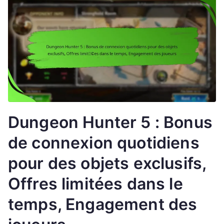
thématique
Dungeon Hunter 5 : Bonus
de connexion quotidiens
pour des objets exclusifs,
Offres limitées dans le
temps, Engagement des