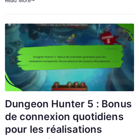
Read More
du
jeu,
Allocation
des
ressources,
Avantages
en
gameplay
Dungeon Hunter 5 : Bonus
de connexion quotidiens
pour les réalisations