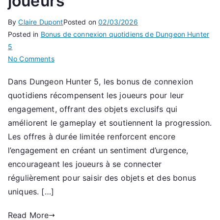
joueurs
By
Claire Dupont
Posted on
02/03/2026
Posted in
Bonus de connexion quotidiens de Dungeon Hunter
5
on
No Comments
Dungeon
Dans Dungeon Hunter 5, les bonus de connexion
Hunter
quotidiens récompensent les joueurs pour leur
5
:
engagement, offrant des objets exclusifs qui
Bonus
améliorent le gameplay et soutiennent la progression.
de
Les offres à durée limitée renforcent encore
connexion
l’engagement en créant un sentiment d’urgence,
quotidiens
encourageant les joueurs à se connecter
pour
régulièrement pour saisir des objets et des bonus
des
uniques. […]
objets
exclusifs,
Read More
Offres