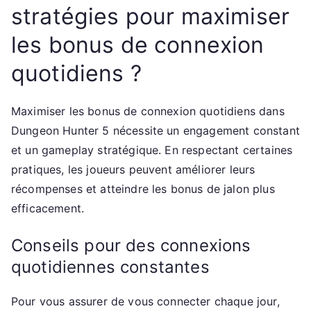
stratégies pour maximiser
les bonus de connexion
quotidiens ?
Maximiser les bonus de connexion quotidiens dans
Dungeon Hunter 5 nécessite un engagement constant
et un gameplay stratégique. En respectant certaines
pratiques, les joueurs peuvent améliorer leurs
récompenses et atteindre les bonus de jalon plus
efficacement.
Conseils pour des connexions
quotidiennes constantes
Pour vous assurer de vous connecter chaque jour,