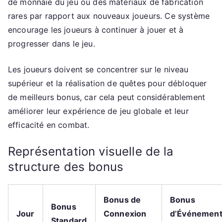
de monnaie du jeu ou des matériaux de fabrication
rares par rapport aux nouveaux joueurs. Ce système
encourage les joueurs à continuer à jouer et à
progresser dans le jeu.
Les joueurs doivent se concentrer sur le niveau
supérieur et la réalisation de quêtes pour débloquer
de meilleurs bonus, car cela peut considérablement
améliorer leur expérience de jeu globale et leur
efficacité en combat.
Représentation visuelle de la
structure des bonus
Bonus de
Bonus
Bonus
Jour
Connexion
d’Événemen
Standard