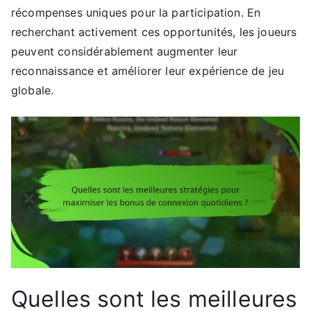
récompenses uniques pour la participation. En
recherchant activement ces opportunités, les joueurs
peuvent considérablement augmenter leur
reconnaissance et améliorer leur expérience de jeu
globale.
Quelles sont les meilleures