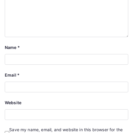
Name
*
Email
*
Website
Save my name, email, and website in this browser for the