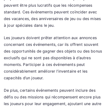
peuvent être plus lucratifs que les récompenses
standard. Ces événements peuvent coïncider avec
des vacances, des anniversaires de jeu ou des mises
à jour spéciales dans le jeu.
Les joueurs doivent prêter attention aux annonces
concernant ces événements, car ils offrent souvent
des opportunités de gagner des objets ou des bonus
exclusifs qui ne sont pas disponibles à d’autres
moments. Participer à ces événements peut
considérablement améliorer l’inventaire et les
capacités d’un joueur.
De plus, certains événements peuvent inclure des
défis ou des missions qui récompensent encore plus
les joueurs pour leur engagement, ajoutant une autre