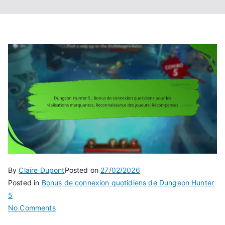
By
Claire Dupont
Posted on
27/02/2026
Posted in
Bonus de connexion quotidiens de Dungeon Hunter
5
on
No Comments
Dungeon