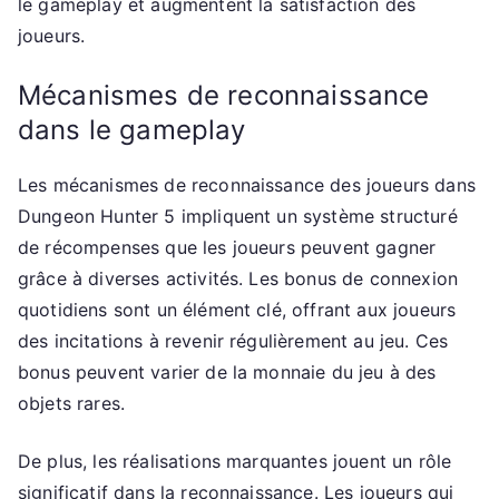
le gameplay et augmentent la satisfaction des
joueurs.
Mécanismes de reconnaissance
dans le gameplay
Les mécanismes de reconnaissance des joueurs dans
Dungeon Hunter 5 impliquent un système structuré
de récompenses que les joueurs peuvent gagner
grâce à diverses activités. Les bonus de connexion
quotidiens sont un élément clé, offrant aux joueurs
des incitations à revenir régulièrement au jeu. Ces
bonus peuvent varier de la monnaie du jeu à des
objets rares.
De plus, les réalisations marquantes jouent un rôle
significatif dans la reconnaissance. Les joueurs qui