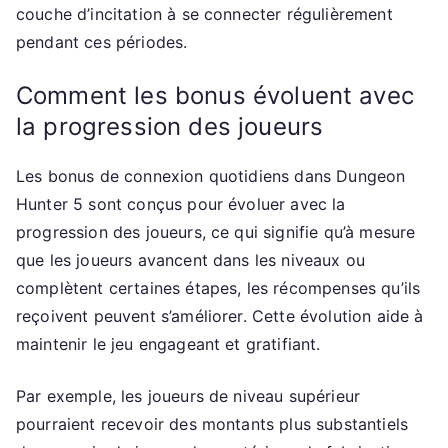
couche d’incitation à se connecter régulièrement
pendant ces périodes.
Comment les bonus évoluent avec
la progression des joueurs
Les bonus de connexion quotidiens dans Dungeon
Hunter 5 sont conçus pour évoluer avec la
progression des joueurs, ce qui signifie qu’à mesure
que les joueurs avancent dans les niveaux ou
complètent certaines étapes, les récompenses qu’ils
reçoivent peuvent s’améliorer. Cette évolution aide à
maintenir le jeu engageant et gratifiant.
Par exemple, les joueurs de niveau supérieur
pourraient recevoir des montants plus substantiels