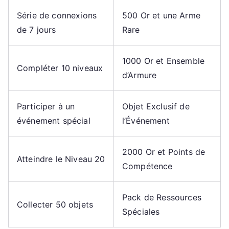
Série de connexions
500 Or et une Arme
de 7 jours
Rare
1000 Or et Ensemble
Compléter 10 niveaux
d’Armure
Participer à un
Objet Exclusif de
événement spécial
l’Événement
2000 Or et Points de
Atteindre le Niveau 20
Compétence
Pack de Ressources
Collecter 50 objets
Spéciales