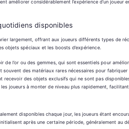
ent améliorer considérablement l’expérience d’un joueur e
dur
limi
Eng
uotidiens disponibles
des
joue
ier largement, offrant aux joueurs différents types de ré
es objets spéciaux et les boosts d’expérience.
r de l’or ou des gemmes, qui sont essentiels pour amélior
 souvent des matériaux rares nécessaires pour fabriquer
t recevoir des objets exclusifs qui ne sont pas disponibles 
es joueurs à monter de niveau plus rapidement, facilitant 
alement disponibles chaque jour, les joueurs étant encou
nitialisent après une certaine période, généralement au d