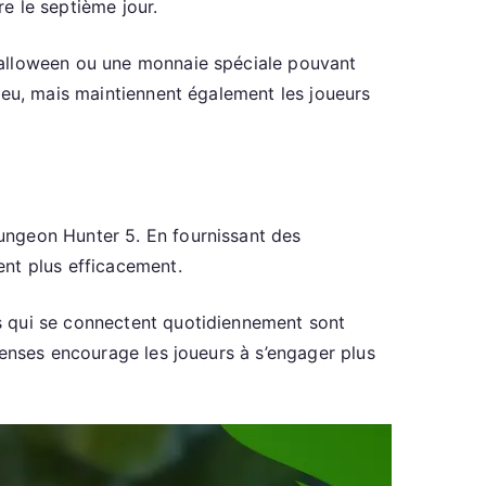
re le septième jour.
Halloween ou une monnaie spéciale pouvant
jeu, mais maintiennent également les joueurs
ungeon Hunter 5. En fournissant des
ent plus efficacement.
s qui se connectent quotidiennement sont
penses encourage les joueurs à s’engager plus