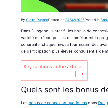
By
Claire Dupont
Posted on
24/02/2026
Posted in
Bonu
Dans Dungeon Hunter 5, les bonus de connexion 
variété de récompenses qui améliorent la prog
cohérente, chaque niveau fournissant des avan
de participation plus élevés conduisent à de 
Key sections in the article:
Quels sont les bonus d
Les
bonus de connexion quotidiens
dans
Dung