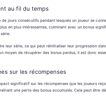
t au fil du temps
 de jours consécutifs pendant lesquels un joueur se conn
us en plus intéressantes, culminant avec un bonus signifi
série.
e leur série, ce qui peut réinitialiser leur progression 
un moyen de récupérer des bonus perdus, il est donc essent
es sur les récompenses
act significatif sur les récompenses que les joueurs reço
entraînant une perte des bonus accumulés. Cela peut être dé