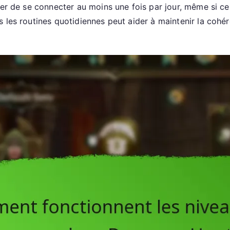
yer de se connecter au moins une fois par jour, même si ce
s les routines quotidiennes peut aider à maintenir la coh