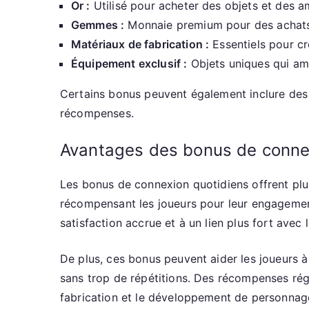
Or :
Utilisé pour acheter des objets et des am
Gemmes :
Monnaie premium pour des achats
Matériaux de fabrication :
Essentiels pour cr
Équipement exclusif :
Objets uniques qui amé
Certains bonus peuvent également inclure des
récompenses.
Avantages des bonus de conne
Les bonus de connexion quotidiens offrent plus
récompensant les joueurs pour leur engagement
satisfaction accrue et à un lien plus fort avec l
De plus, ces bonus peuvent aider les joueurs à
sans trop de répétitions. Des récompenses régu
fabrication et le développement de personnag