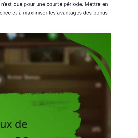
 n’est que pour une courte période. Mettre en
érence et à maximiser les avantages des bonus