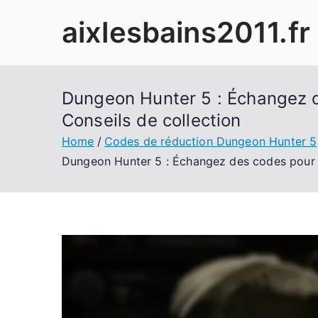
Skip
aixlesbains2011.fr
to
content
Dungeon Hunter 5 : Échangez de
Conseils de collection
Home
Codes de réduction Dungeon Hunter 5
Dungeon Hunter 5 : Échangez des codes pour de