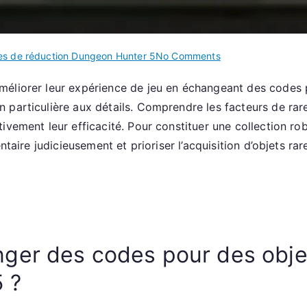
on
s de réduction Dungeon Hunter 5
No Comments
Dungeon
éliorer leur expérience de jeu en échangeant des codes p
Hunter
particulière aux détails. Comprendre les facteurs de rareté
5
:
ivement leur efficacité. Pour constituer une collection ro
Échangez
entaire judicieusement et prioriser l’acquisition d’objets r
des
codes
pour
des
objets
en
er des codes pour des objets
édition
 ?
limitée,
Facteurs