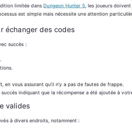
de
dition limitée dans
Dungeon Hunter 5
, les joueurs doiven
rareté,
essus est simple mais nécessite une attention particulièr
Conseils
de
ur échanger des codes
collection
ec succès :
.
tions.
 en vous assurant qu’il n’y a pas de fautes de frappe.
e succès indiquant que la récompense a été ajoutée à vot
e valides
vés à divers endroits, notamment :