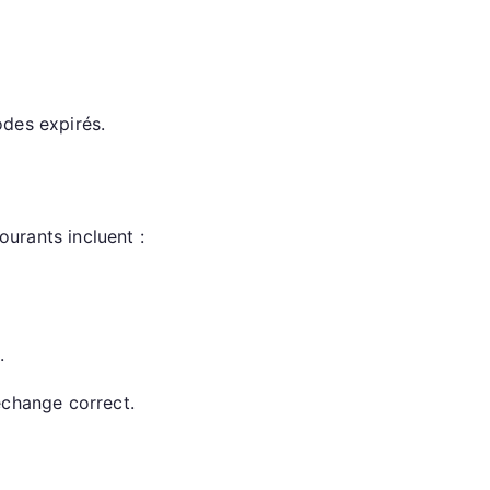
odes expirés.
urants incluent :
.
échange correct.