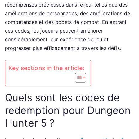
Échangez
récompenses précieuses dans le jeu, telles que des
des
améliorations de personnages, des améliorations de
codes
compétences et des boosts de combat. En entrant
pour
ces codes, les joueurs peuvent améliorer
des
considérablement leur expérience de jeu et
améliorations
progresser plus efficacement à travers les défis.
de
personnage,
des
Key sections in the article:
améliorations
de
compétences,
Quels sont les codes de
des
boosts
redemption pour Dungeon
de
combat
Hunter 5 ?