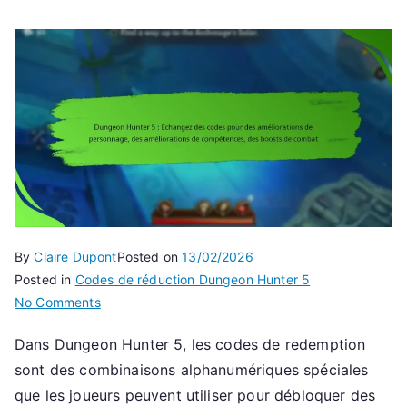
By
Claire Dupont
Posted on
13/02/2026
Posted in
Codes de réduction Dungeon Hunter 5
on
No Comments
Dungeon
Dans Dungeon Hunter 5, les codes de redemption
Hunter
sont des combinaisons alphanumériques spéciales
5
:
que les joueurs peuvent utiliser pour débloquer des