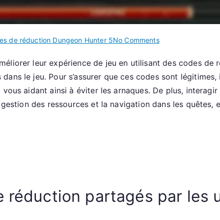
on
es de réduction Dungeon Hunter 5
No Comments
Dungeon
éliorer leur expérience de jeu en utilisant des codes de
Hunter
ns le jeu. Pour s’assurer que ces codes sont légitimes, il
5
:
vous aidant ainsi à éviter les arnaques. De plus, interagir
Codes
 gestion des ressources et la navigation dans les quêtes, e
de
réduction
partagés
par
les
utilisateurs,
Méthodes
 réduction partagés par les u
de
vérification,