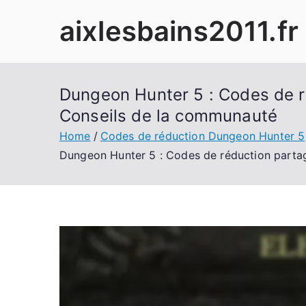
Skip
aixlesbains2011.fr
to
content
Dungeon Hunter 5 : Codes de ré
Conseils de la communauté
Home
Codes de réduction Dungeon Hunter 5
Dungeon Hunter 5 : Codes de réduction partagé