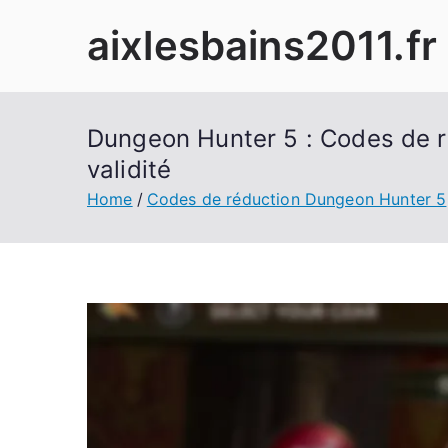
Skip
aixlesbains2011.fr
to
content
Dungeon Hunter 5 : Codes de ré
validité
Home
Codes de réduction Dungeon Hunter 5