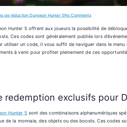
on
s de réduction Dungeon Hunter 5
No Comments
Dungeon
n Hunter 5 offrent aux joueurs la possibilité de débloqu
Hunter
oosts. Ces codes sont généralement publiés lors d’événem
5
:
 utiliser un code, il vous suffit de naviguer dans le menu
Codes
ments à venir pour profiter pleinement de ces opportunité
de
réduction
exclusifs,
Événements
promotionnels,
Vérifications
e redemption exclusifs pour 
de
validité
on Hunter 5
sont des combinaisons alphanumériques spéci
que de la monnaie, des objets ou des boosts. Ces codes so