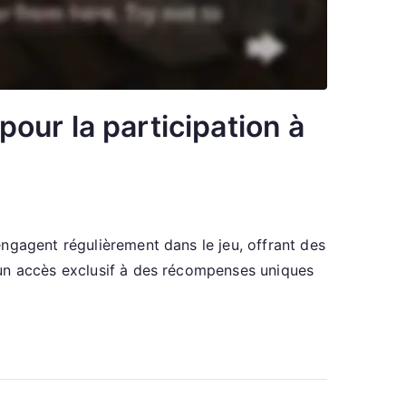
our la participation à
geon
ngagent régulièrement dans le jeu, offrant des
ter
 un accès exclusif à des récompenses uniques
us
nexion
tidiens
r