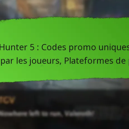
Conseils
de
la
communauté