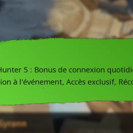
joueurs,
Plateformes
de
partage