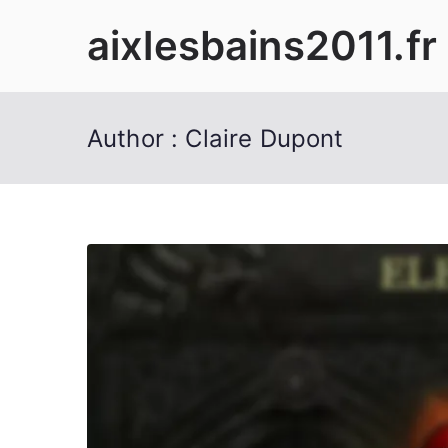
Skip
aixlesbains2011.fr
to
content
Author :
Claire Dupont