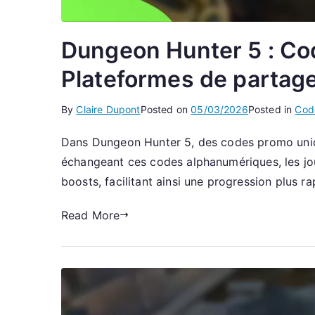
Dungeon Hunter 5 : Co
Plateformes de partag
By
Claire Dupont
Posted on
05/03/2026
Posted in
Cod
Dans Dungeon Hunter 5, des codes promo unique
échangeant ces codes alphanumériques, les jou
boosts, facilitant ainsi une progression plus 
Read More