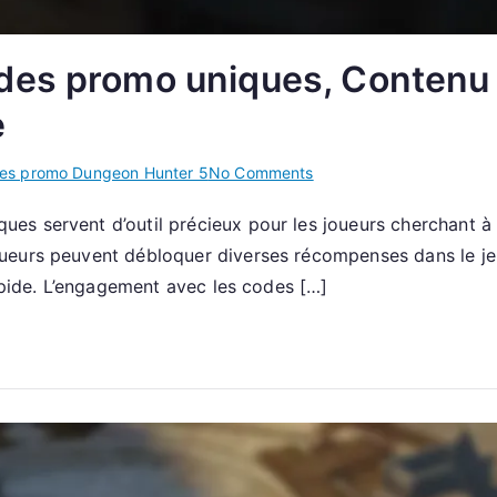
des promo uniques, Contenu g
e
on
es promo Dungeon Hunter 5
No Comments
Dungeon
s servent d’outil précieux pour les joueurs cherchant à a
Hunter
eurs peuvent débloquer diverses récompenses dans le jeu 
5
:
rapide. L’engagement avec les codes […]
Codes
promo
uniques,
Contenu
généré
par
les