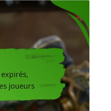
icipation
vénement,
ès
usif,
ompenses