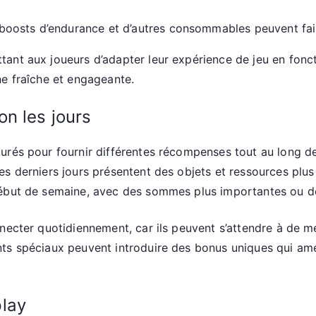
boosts d’endurance et d’autres consommables peuvent fai
nt aux joueurs d’adapter leur expérience de jeu en foncti
ne fraîche et engageante.
n les jours
rés pour fournir différentes récompenses tout au long de 
s derniers jours présentent des objets et ressources plus
ébut de semaine, avec des sommes plus importantes ou des
nnecter quotidiennement, car ils peuvent s’attendre à de 
nts spéciaux peuvent introduire des bonus uniques qui am
lay