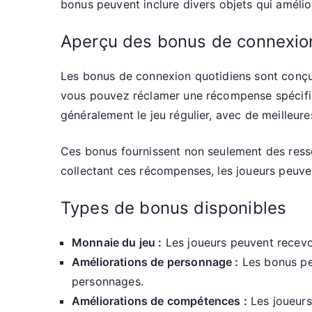
bonus peuvent inclure divers objets qui améli
Aperçu des bonus de connexio
Les bonus de connexion quotidiens sont conçus
vous pouvez réclamer une récompense spécifiqu
généralement le jeu régulier, avec de meilleu
Ces bonus fournissent non seulement des resso
collectant ces récompenses, les joueurs peuvent
Types de bonus disponibles
Monnaie du jeu :
Les joueurs peuvent recevoi
Améliorations de personnage :
Les bonus peu
personnages.
Améliorations de compétences :
Les joueurs