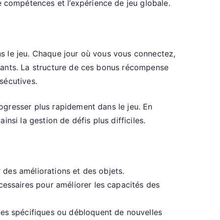
e compétences et l’expérience de jeu globale.
iorations
pétences,
s le jeu. Chaque jour où vous vous connectez,
tégies
sants. La structure de ces bonus récompense
sécutives.
ogresser plus rapidement dans le jeu. En
si la gestion de défis plus difficiles.
 des améliorations et des objets.
essaires pour améliorer les capacités des
es spécifiques ou débloquent de nouvelles