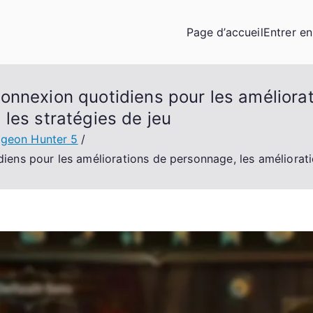
Page d’accueil
Entrer e
onnexion quotidiens pour les améliora
les stratégies de jeu
ngeon Hunter 5
ens pour les améliorations de personnage, les améliorati