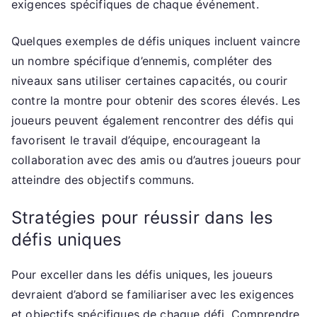
exigences spécifiques de chaque événement.
Quelques exemples de défis uniques incluent vaincre
un nombre spécifique d’ennemis, compléter des
niveaux sans utiliser certaines capacités, ou courir
contre la montre pour obtenir des scores élevés. Les
joueurs peuvent également rencontrer des défis qui
favorisent le travail d’équipe, encourageant la
collaboration avec des amis ou d’autres joueurs pour
atteindre des objectifs communs.
Stratégies pour réussir dans les
défis uniques
Pour exceller dans les défis uniques, les joueurs
devraient d’abord se familiariser avec les exigences
et objectifs spécifiques de chaque défi. Comprendre