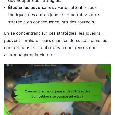
développer des stratégies.
Étudier les adversaires :
Faites attention aux
tactiques des autres joueurs et adaptez votre
stratégie en conséquence lors des tournois.
En se concentrant sur ces stratégies, les joueurs
peuvent améliorer leurs chances de succès dans les
compétitions et profiter des récompenses qui
accompagnent la victoire.