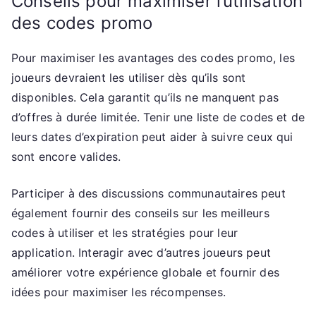
Conseils pour maximiser l’utilisation
des codes promo
Pour maximiser les avantages des codes promo, les
joueurs devraient les utiliser dès qu’ils sont
disponibles. Cela garantit qu’ils ne manquent pas
d’offres à durée limitée. Tenir une liste de codes et de
leurs dates d’expiration peut aider à suivre ceux qui
sont encore valides.
Participer à des discussions communautaires peut
également fournir des conseils sur les meilleurs
codes à utiliser et les stratégies pour leur
application. Interagir avec d’autres joueurs peut
améliorer votre expérience globale et fournir des
idées pour maximiser les récompenses.