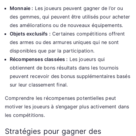
Monnaie :
Les joueurs peuvent gagner de l’or ou
des gemmes, qui peuvent être utilisés pour acheter
des améliorations ou de nouveaux équipements.
Objets exclusifs :
Certaines compétitions offrent
des armes ou des armures uniques qui ne sont
disponibles que par la participation.
Récompenses classées :
Les joueurs qui
obtiennent de bons résultats dans les tournois
peuvent recevoir des bonus supplémentaires basés
sur leur classement final.
Comprendre les récompenses potentielles peut
motiver les joueurs à s’engager plus activement dans
les compétitions.
Stratégies pour gagner des