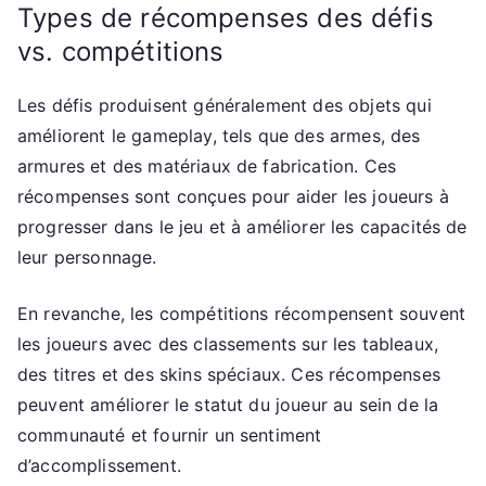
Types de récompenses des défis
vs. compétitions
Les défis produisent généralement des objets qui
améliorent le gameplay, tels que des armes, des
armures et des matériaux de fabrication. Ces
récompenses sont conçues pour aider les joueurs à
progresser dans le jeu et à améliorer les capacités de
leur personnage.
En revanche, les compétitions récompensent souvent
les joueurs avec des classements sur les tableaux,
des titres et des skins spéciaux. Ces récompenses
peuvent améliorer le statut du joueur au sein de la
communauté et fournir un sentiment
d’accomplissement.