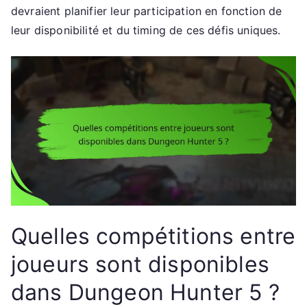
devraient planifier leur participation en fonction de
leur disponibilité et du timing de ces défis uniques.
Quelles compétitions entre
joueurs sont disponibles
dans Dungeon Hunter 5 ?