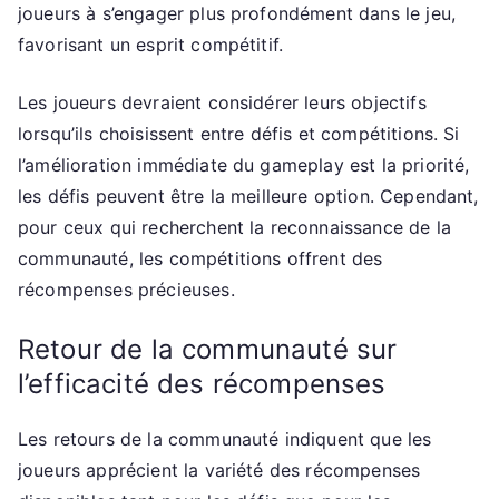
joueurs à s’engager plus profondément dans le jeu,
favorisant un esprit compétitif.
Les joueurs devraient considérer leurs objectifs
lorsqu’ils choisissent entre défis et compétitions. Si
l’amélioration immédiate du gameplay est la priorité,
les défis peuvent être la meilleure option. Cependant,
pour ceux qui recherchent la reconnaissance de la
communauté, les compétitions offrent des
récompenses précieuses.
Retour de la communauté sur
l’efficacité des récompenses
Les retours de la communauté indiquent que les
joueurs apprécient la variété des récompenses