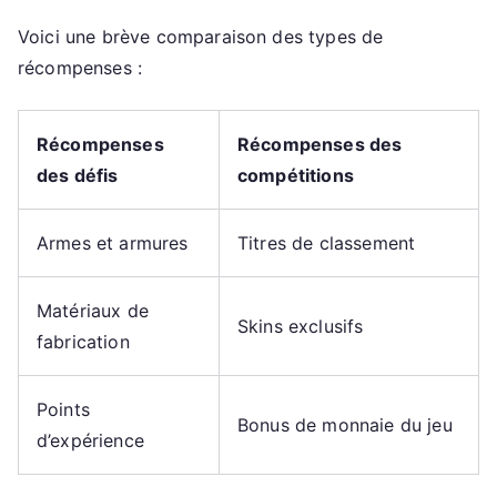
Voici une brève comparaison des types de
récompenses :
Récompenses
Récompenses des
des défis
compétitions
Armes et armures
Titres de classement
Matériaux de
Skins exclusifs
fabrication
Points
Bonus de monnaie du jeu
d’expérience