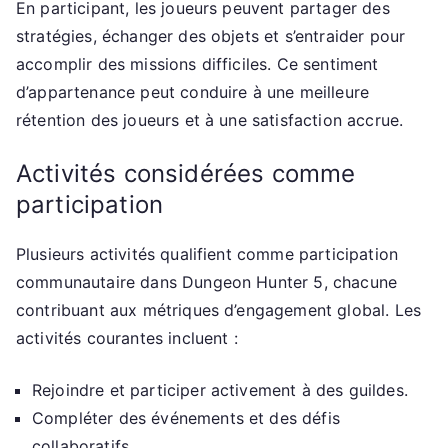
En participant, les joueurs peuvent partager des
stratégies, échanger des objets et s’entraider pour
accomplir des missions difficiles. Ce sentiment
d’appartenance peut conduire à une meilleure
rétention des joueurs et à une satisfaction accrue.
Activités considérées comme
participation
Plusieurs activités qualifient comme participation
communautaire dans Dungeon Hunter 5, chacune
contribuant aux métriques d’engagement global. Les
activités courantes incluent :
Rejoindre et participer activement à des guildes.
Compléter des événements et des défis
collaboratifs.