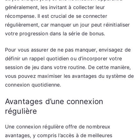
généralement, les invitant à collecter leur
récompense. Il est crucial de se connecter
régulièrement, car manquer un jour peut réinitialiser
votre progression dans la série de bonus.
Pour vous assurer de ne pas manquer, envisagez de
définir un rappel quotidien ou d’incorporer votre
session de jeu dans votre routine. De cette manière,
vous pouvez maximiser les avantages du système de
connexion quotidienne.
Avantages d’une connexion
régulière
Une connexion régulière offre de nombreux
avantages, y compris l’accès à de meilleures