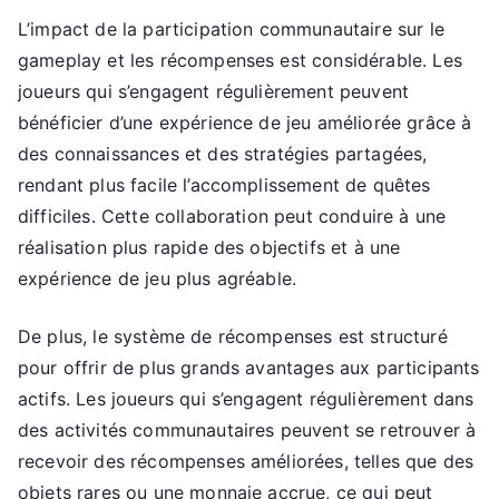
L’impact de la participation communautaire sur le
gameplay et les récompenses est considérable. Les
joueurs qui s’engagent régulièrement peuvent
bénéficier d’une expérience de jeu améliorée grâce à
des connaissances et des stratégies partagées,
rendant plus facile l’accomplissement de quêtes
difficiles. Cette collaboration peut conduire à une
réalisation plus rapide des objectifs et à une
expérience de jeu plus agréable.
De plus, le système de récompenses est structuré
pour offrir de plus grands avantages aux participants
actifs. Les joueurs qui s’engagent régulièrement dans
des activités communautaires peuvent se retrouver à
recevoir des récompenses améliorées, telles que des
objets rares ou une monnaie accrue, ce qui peut