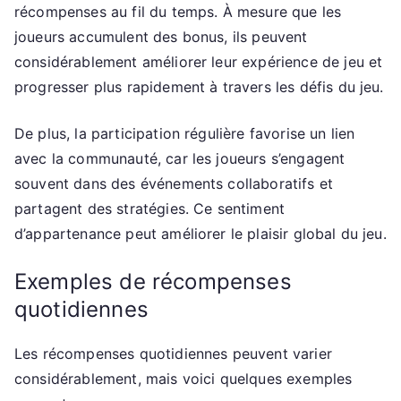
récompenses au fil du temps. À mesure que les
joueurs accumulent des bonus, ils peuvent
considérablement améliorer leur expérience de jeu et
progresser plus rapidement à travers les défis du jeu.
De plus, la participation régulière favorise un lien
avec la communauté, car les joueurs s’engagent
souvent dans des événements collaboratifs et
partagent des stratégies. Ce sentiment
d’appartenance peut améliorer le plaisir global du jeu.
Exemples de récompenses
quotidiennes
Les récompenses quotidiennes peuvent varier
considérablement, mais voici quelques exemples