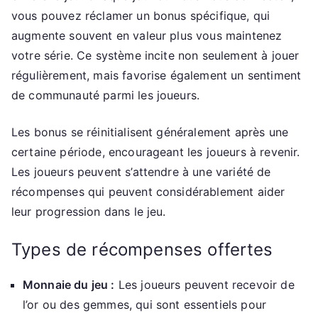
vous pouvez réclamer un bonus spécifique, qui
augmente souvent en valeur plus vous maintenez
votre série. Ce système incite non seulement à jouer
régulièrement, mais favorise également un sentiment
de communauté parmi les joueurs.
Les bonus se réinitialisent généralement après une
certaine période, encourageant les joueurs à revenir.
Les joueurs peuvent s’attendre à une variété de
récompenses qui peuvent considérablement aider
leur progression dans le jeu.
Types de récompenses offertes
Monnaie du jeu :
Les joueurs peuvent recevoir de
l’or ou des gemmes, qui sont essentiels pour