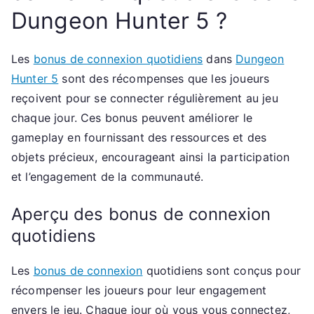
Dungeon Hunter 5 ?
Les
bonus de connexion quotidiens
dans
Dungeon
Hunter 5
sont des récompenses que les joueurs
reçoivent pour se connecter régulièrement au jeu
chaque jour. Ces bonus peuvent améliorer le
gameplay en fournissant des ressources et des
objets précieux, encourageant ainsi la participation
et l’engagement de la communauté.
Aperçu des bonus de connexion
quotidiens
Les
bonus de connexion
quotidiens sont conçus pour
récompenser les joueurs pour leur engagement
envers le jeu. Chaque jour où vous vous connectez,