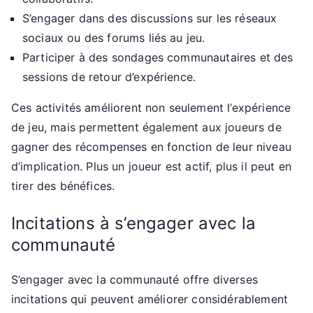
S’engager dans des discussions sur les réseaux
sociaux ou des forums liés au jeu.
Participer à des sondages communautaires et des
sessions de retour d’expérience.
Ces activités améliorent non seulement l’expérience
de jeu, mais permettent également aux joueurs de
gagner des récompenses en fonction de leur niveau
d’implication. Plus un joueur est actif, plus il peut en
tirer des bénéfices.
Incitations à s’engager avec la
communauté
S’engager avec la communauté offre diverses
incitations qui peuvent améliorer considérablement