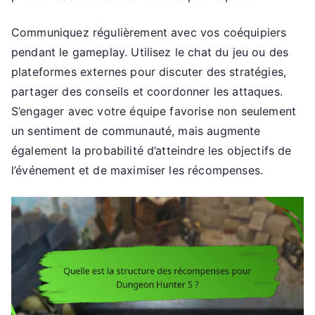
Communiquez régulièrement avec vos coéquipiers
pendant le gameplay. Utilisez le chat du jeu ou des
plateformes externes pour discuter des stratégies,
partager des conseils et coordonner les attaques.
S’engager avec votre équipe favorise non seulement
un sentiment de communauté, mais augmente
également la probabilité d’atteindre les objectifs de
l’événement et de maximiser les récompenses.