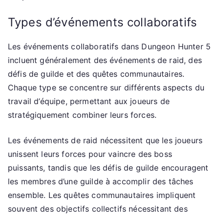
Types d’événements collaboratifs
Les événements collaboratifs dans Dungeon Hunter 5
incluent généralement des événements de raid, des
défis de guilde et des quêtes communautaires.
Chaque type se concentre sur différents aspects du
travail d’équipe, permettant aux joueurs de
stratégiquement combiner leurs forces.
Les événements de raid nécessitent que les joueurs
unissent leurs forces pour vaincre des boss
puissants, tandis que les défis de guilde encouragent
les membres d’une guilde à accomplir des tâches
ensemble. Les quêtes communautaires impliquent
souvent des objectifs collectifs nécessitant des