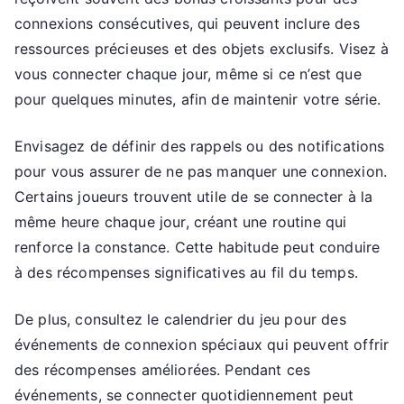
connexions consécutives, qui peuvent inclure des
ressources précieuses et des objets exclusifs. Visez à
vous connecter chaque jour, même si ce n’est que
pour quelques minutes, afin de maintenir votre série.
Envisagez de définir des rappels ou des notifications
pour vous assurer de ne pas manquer une connexion.
Certains joueurs trouvent utile de se connecter à la
même heure chaque jour, créant une routine qui
renforce la constance. Cette habitude peut conduire
à des récompenses significatives au fil du temps.
De plus, consultez le calendrier du jeu pour des
événements de connexion spéciaux qui peuvent offrir
des récompenses améliorées. Pendant ces
événements, se connecter quotidiennement peut