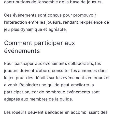
contributions de l’ensemble de la base de joueurs.
Ces événements sont conçus pour promouvoir
l’interaction entre les joueurs, rendant l’expérience de
jeu plus dynamique et agréable.
Comment participer aux
événements
Pour participer aux événements collaboratifs, les
joueurs doivent d’abord consulter les annonces dans
le jeu pour des détails sur les événements en cours et
à venir. Rejoindre une guilde peut améliorer la
participation, car de nombreux événements sont
adaptés aux membres de la guilde.
Les joueurs peuvent s’engager en accomplissant des