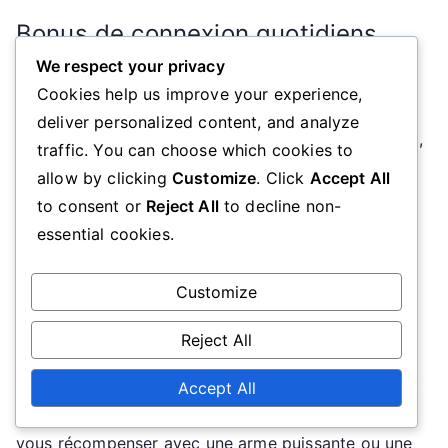
Bonus de connexion quotidiens
We respect your privacy
Les bonus de connexion quotidiens dans Dungeon
Cookies help us improve your experience,
Hunter 5 incitent les joueurs à se connecter
deliver personalized content, and analyze
régulièrement. Chaque jour où vous vous connectez,
traffic. You can choose which cookies to
vous recevez des récompenses qui peuvent inclure
allow by clicking
Customize
. Click
Accept All
de l’or, des matériaux de fabrication ou même des
to consent or
Reject All
to decline non-
objets exclusifs. La valeur de ces récompenses
essential cookies.
augmente généralement avec des connexions
consécutives, encourageant les joueurs à maintenir
Customize
leur engagement.
Reject All
Par exemple, se connecter pour la première fois
pourrait donner un petit montant d’or, tandis que se
Accept All
connecter pendant sept jours consécutifs pourrait
vous récompenser avec une arme puissante ou une