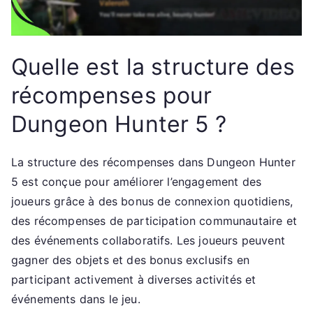
Quelle est la structure des
récompenses pour
Dungeon Hunter 5 ?
La structure des récompenses dans Dungeon Hunter
5 est conçue pour améliorer l’engagement des
joueurs grâce à des bonus de connexion quotidiens,
des récompenses de participation communautaire et
des événements collaboratifs. Les joueurs peuvent
gagner des objets et des bonus exclusifs en
participant activement à diverses activités et
événements dans le jeu.